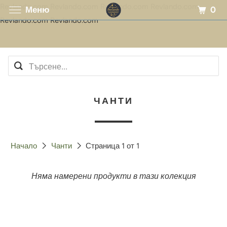
Revlando.com Revlando.com Revlando.com Revlando.com
0
Меню
Revlando.com Revlando.com
ЧАНТИ
Начало
Чанти
Страница 1 от 1
Няма намерени продукти в тази колекция