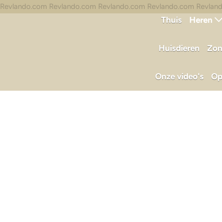
Revlando.com Revlando.com Revlando.com Revlando.com Revlan
Thuis
Heren
Huisdieren
Zon
Onze video's
Op