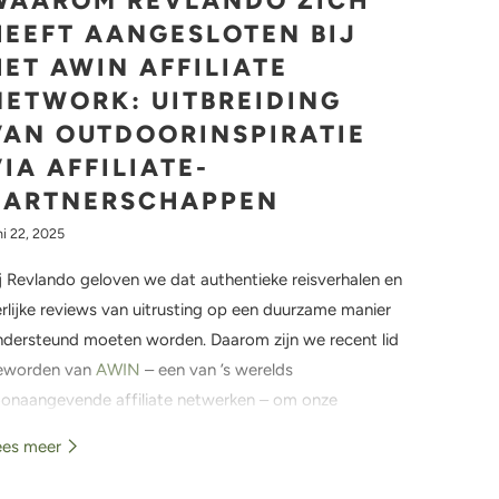
WAAROM REVLANDO ZICH
HEEFT AANGESLOTEN BIJ
HET AWIN AFFILIATE
NETWORK: UITBREIDING
VAN OUTDOORINSPIRATIE
VIA AFFILIATE-
PARTNERSCHAPPEN
ni 22, 2025
j Revlando geloven we dat authentieke reisverhalen en
rlijke reviews van uitrusting op een duurzame manier
ndersteund moeten worden. Daarom zijn we recent lid
eworden van
AWIN
– een van ’s werelds
oonaangevende affiliate netwerken – om onze
gelijkheden uit te breiden voor het aanbevelen van
ees meer
etrouwbare outdoor merken, milieubewuste uitrusting
 avontuurlijke reisdiensten.