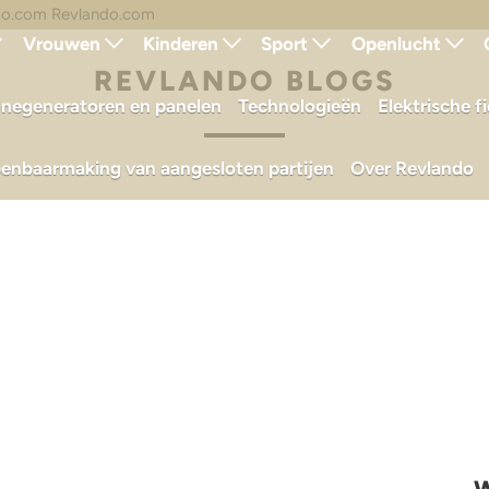
do.com Revlando.com
Vrouwen
Kinderen
Sport
Openlucht
REVLANDO BLOGS
negeneratoren en panelen
Technologieën
Elektrische f
enbaarmaking van aangesloten partijen
Over Revlando