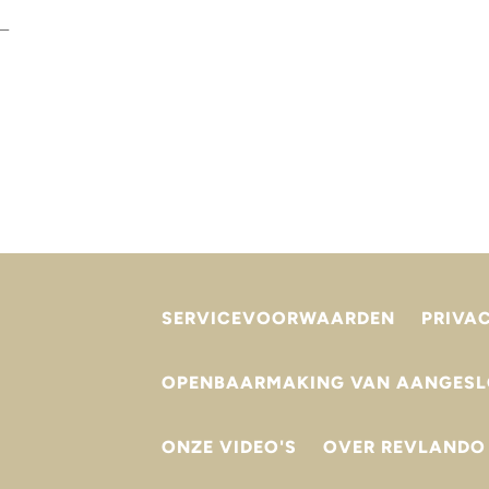
 –
A
ge
d
te
A
m
bi
W
ge
SERVICEVOORWAARDEN
PRIVA
o
d
he
OPENBAARMAKING VAN AANGESL
on
ONZE VIDEO'S
OVER REVLANDO
Aa
R