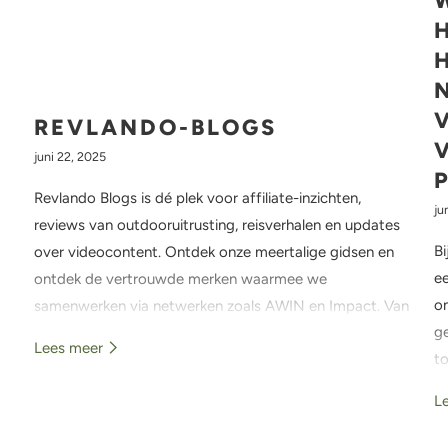

REVLANDO-BLOGS
juni 22, 2025
Revlando Blogs is dé plek voor affiliate-inzichten,
ju
reviews van outdooruitrusting, reisverhalen en updates
Bi
over videocontent. Ontdek onze meertalige gidsen en
ee
ontdek de vertrouwde merken waarmee we
o
samenwerken via netwerken zoals AWIN en Impact. Van
g
droneavonturen tot het testen van wandeluitrusting –
Lees meer
t
hier ontmoet de natuur contentcreatie.
mo
L
b
en