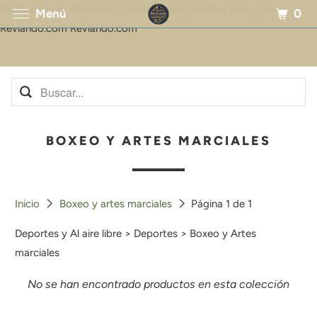
Revlando.com Revlando.com Revlando.com Revlando.com
0
Menú
Revlando.com Revlando.com
BOXEO Y ARTES MARCIALES
Inicio
Boxeo y artes marciales
Página 1 de 1
Deportes y Al aire libre > Deportes > Boxeo y Artes
marciales
No se han encontrado productos en esta colección