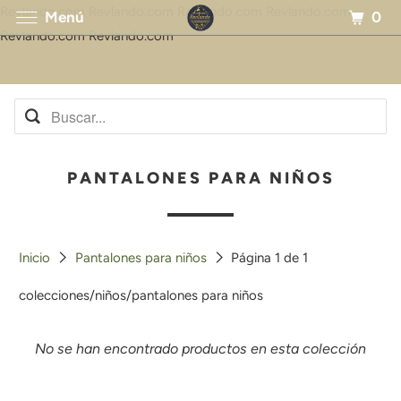
Revlando.com Revlando.com Revlando.com Revlando.com
0
Menú
Revlando.com Revlando.com
PANTALONES PARA NIÑOS
Inicio
Pantalones para niños
Página 1 de 1
colecciones/niños/pantalones para niños
No se han encontrado productos en esta colección